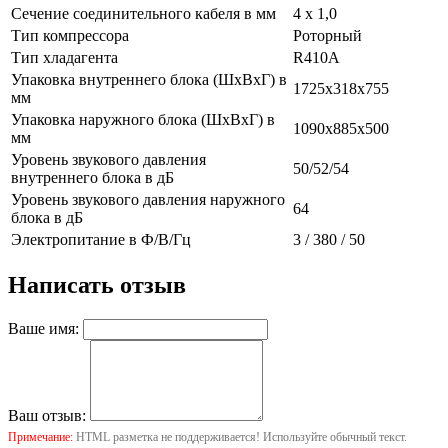
Сечение соединительного кабеля в мм
4 х 1,0
Тип компрессора
Роторный
Тип хладагента
R410A
Упаковка внутреннего блока (ШхВхГ) в
1725х318х755
мм
Упаковка наружного блока (ШхВхГ) в
1090х885х500
мм
Уровень звукового давления
50/52/54
внутреннего блока в дБ
Уровень звукового давления наружного
64
блока в дБ
Электропитание в Ф/В/Гц
3 / 380 / 50
Написать отзыв
Ваше имя:
Ваш отзыв:
Примечание:
HTML разметка не поддерживается! Используйте обычный текст.