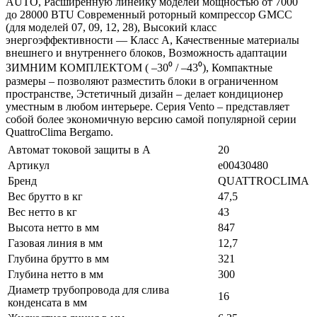
AUTO, Расширенную линейку моделей мощностью от 7000
до 28000 BTU Современный роторный компрессор GMCC
(для моделей 07, 09, 12, 28), Высокий класс
энергоэффективности — Класс A, Качественные материалы
внешнего и внутреннего блоков, Возможность адаптации
ЗИМНИМ КОМПЛЕКТОМ ( –30⁰ / –43⁰), Компактные
размеры – позволяют разместить блоки в ограниченном
пространстве, Эстетичный дизайн – делает кондиционер
уместным в любом интерьере. Серия Vento – представляет
собой более экономичную версию самой популярной серии
QuattroClima Bergamo.
Автомат токовой защиты в A
20
Артикул
e00430480
Бренд
QUATTROCLIMA
Вес брутто в кг
47,5
Вес нетто в кг
43
Высота нетто в мм
847
Газовая линия в мм
12,7
Глубина брутто в мм
321
Глубина нетто в мм
300
Диаметр трубопровода для слива
16
конденсата в мм