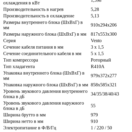
1,598
охлаждения в кВт
Производительность в нагрев
5,28
Производительность в охлаждение
5,13
Размеры внутреннего блока (ШхВхГ) в
910х294х206
мм
Размеры наружного блока (ШхВхГ) в мм
817х553х300
Серия
Vento
Сечение кабеля питания в мм
3 х 1,5
Сечение соединительного кабеля в мм
5 х 1,5
Тип компрессора
Роторный
Тип хладагента
R410A
Упаковка внутреннего блока (ШхВхГ) в
979х372х277
мм
Упаковка наружного блока (ШхВхГ) в мм
858х585х321
Уровень звукового давления внутреннего
34/35/38/40/43
блока в дБ
Уровень звукового давления наружного
55
блока в дБ
Ширина брутто в мм
979
Ширина нетто в мм
910
Электропитание в Ф/В/Гц
1 / 220 / 50