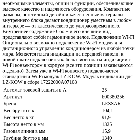
необходимые элементы, опции и функции, обеспечивающие
высокое качество и надежность оборудования. Компактные
размеры, эстетичный дизайн и качественные материалы
внутреннего блока делают кондиционер уместным в любом
интерьере — от классического до ультрасовременного.
Внутреннее содержание Cool+ и его внешний вид
представляют собой гармоничное целое. Подключение WI-FI
Опционально возможно подключение Wi-Fi модуля для
дистанционного управления кондиционером из любой точки
мира. Меняется плата индикации на передней панели, к
новой плате подключается кабель связи платы индикации с
Wi-Fi конвектором в корпусе (все эти позиции заказываются
отдельно). Затем уже в Wi-Fi конвектор подключается
стандартный Wi-Fi модуль LZ-KOW. Модуль индикации для
LZ-KOW в сборе 17222000A07108
Автомат токовой защиты в A
25
Артикул
b00380256
Бренд
LESSAR
Вес брутто в кг
104,1
Вес нетто в кг
91,9
Высота нетто в мм
1325
Газовая линия в мм
15,9
Глубина брутто в мм
1340