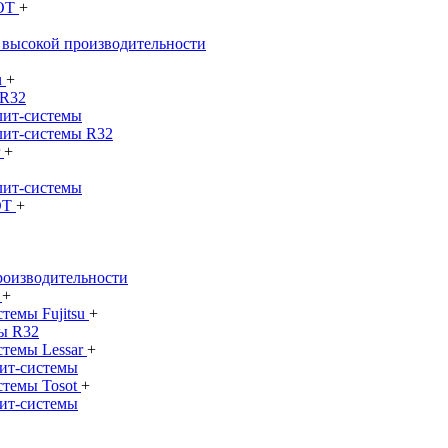
SOT
+
 высокой производительности
u
+
 R32
лит-системы
лит-системы R32
r
+
лит-системы
OT
+
роизводительности
ы
+
темы Fujitsu
+
ы R32
стемы Lessar
+
ит-системы
стемы Tosot
+
ит-системы