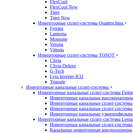
FlexCool
FlexCool New
Tiger
Tiger New
Инверторные сплит-системы Quattroclima
+
Ferrara
Lanterna
Monsone
Verona
Vittoria
Инверторные сплит-системы TOSOT
+
Clivia
Clivia Deluxe
G-Tech
Lyra Inverter R32
Triangle
Инверторные канальные сплит-системы
+
Инверторные канальные сплит-системы Fujit
Инверторные канальные высоконапорны
Инверторные канальные сплит-системы
Инверторные канальные сплит-системы
Инверторные канальные узкопрофильны
Инверторные канальные сплит-системы Lessa
Инверторные канальные сплит-системы
Канальные инверторные кондиционеры