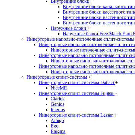
Внутренние блоки
+
Внутренние блоки канального тип
Внутренние блоки кассетного тип
Внутренние блоки настенного типа
Внутренние блоки настенного типа
Наружные блоки
+
Наружные блоки Free Match Euro 
Инверторные напольно-потолочные сплит-систем
Инверторные напольно-потолочные сплит-сис
Инверторные потолочные сплит-систем
Инверторные напольно-потолочные сплит-си
Инверторные напольно-потолочные спл
Инверторные напольно-потолочные сплит-си
Инверторные напольно-потолочные спл
Инверторные сплит-системы
+
Инверторные сплит-системы Dahaci
+
NiceME
Инверторные сплит-системы Fujitsu
+
Clarios
Genios
Interios
Инверторные сплит-системы Lessar
+
Amigo
Ego
Enigma