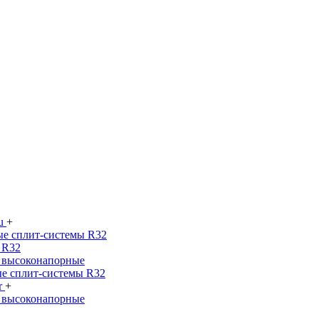
su
+
е сплит-системы R32
 R32
 высоконапорные
е сплит-системы R32
r
+
 высоконапорные