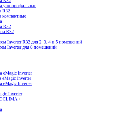
а R32
па узкопрофильные
а R32
а компактные
а
а R32
ипа R32
м Inverter R32 для 2, 3, 4 и 5 помещений
ем Inverter для 8 помещений
 eMagic Inverter
eMagic Inverter
 eMagic Inverter
ic Inverter
TROCLIMA
+
а