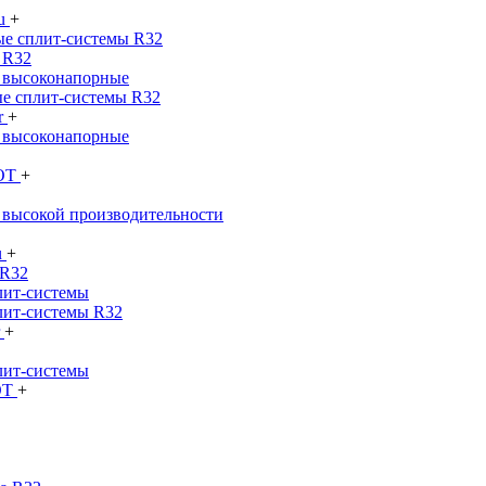
su
+
е сплит-системы R32
 R32
 высоконапорные
е сплит-системы R32
r
+
 высоконапорные
SOT
+
 высокой производительности
u
+
 R32
лит-системы
лит-системы R32
r
+
лит-системы
OT
+