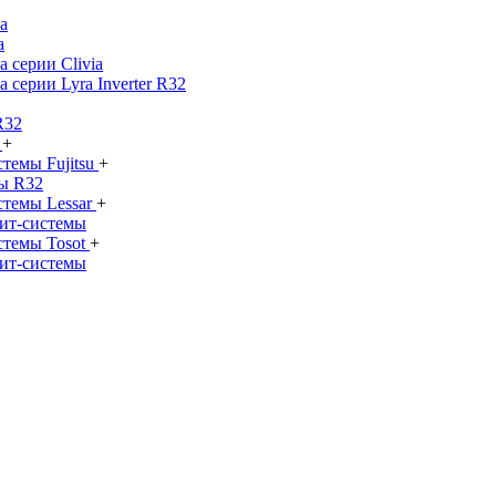
а
а
 серии Clivia
 серии Lyra Inverter R32
R32
ы
+
темы Fujitsu
+
ы R32
стемы Lessar
+
ит-системы
стемы Tosot
+
ит-системы