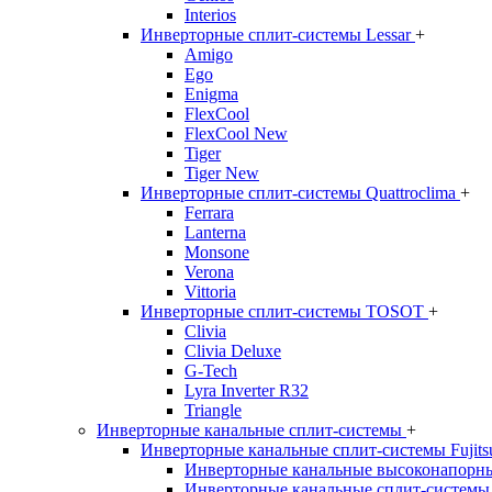
Interios
Инверторные сплит-системы Lessar
+
Amigo
Ego
Enigma
FlexCool
FlexCool New
Tiger
Tiger New
Инверторные сплит-системы Quattroclima
+
Ferrara
Lanterna
Monsone
Verona
Vittoria
Инверторные сплит-системы TOSOT
+
Clivia
Clivia Deluxe
G-Tech
Lyra Inverter R32
Triangle
Инверторные канальные сплит-системы
+
Инверторные канальные сплит-системы Fujit
Инверторные канальные высоконапорны
Инверторные канальные сплит-системы