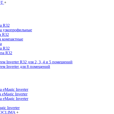
OT
+
а R32
па узкопрофильные
а R32
а компактные
а
а R32
ипа R32
м Inverter R32 для 2, 3, 4 и 5 помещений
ем Inverter для 8 помещений
 eMagic Inverter
eMagic Inverter
 eMagic Inverter
ic Inverter
TROCLIMA
+