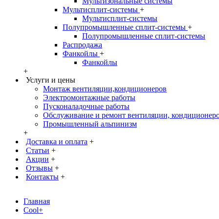
Мультизональные системы
Мультисплит-системы
+
Мультисплит-системы
Полупромышленные сплит-системы
+
Полупромышленные сплит-системы
Распродажа
Фанкойлы
+
Фанкойлы
+
Услуги и цены
Монтаж вентиляции,кондиционеров
Электромонтажные работы
Пусконаладочные работы
Обслуживание и ремонт вентиляции, кондиционер
Промышленный альпинизм
+
Доставка и оплата
+
Статьи
+
Акции
+
Отзывы
+
Контакты
+
Главная
Cool+