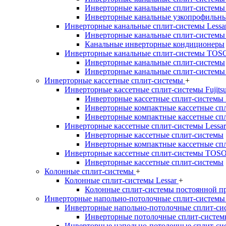
Инверторные канальные сплит-системы
Инверторные канальные узкопрофильны
Инверторные канальные сплит-системы Lessa
Инверторные канальные сплит-системы
Канальные инверторные кондиционеры
Инверторные канальные сплит-системы TO
Инверторные канальные сплит-системы
Инверторные канальные сплит-системы
Инверторные кассетные сплит-системы
+
Инверторные кассетные сплит-системы Fujits
Инверторные кассетные сплит-системы
Инверторные компактные кассетные сп
Инверторные компактные кассетные сп
Инверторные кассетные сплит-системы Lessa
Инверторные кассетные сплит-системы
Инверторные компактные кассетные сп
Инверторные кассетные сплит-системы TOS
Инверторные кассетные сплит-системы
Колонные сплит-системы
+
Колонные сплит-системы Lessar
+
Колонные сплит-системы постоянной п
Инверторные напольно-потолочные сплит-систем
Инверторные напольно-потолочные сплит-сис
Инверторные потолочные сплит-систем
Инверторные напольно-потолочные сплит-си