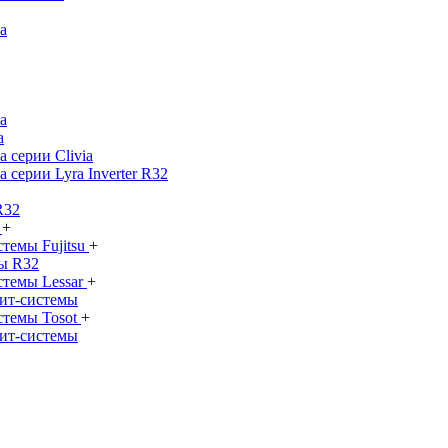
а
а
а
 серии Clivia
 серии Lyra Inverter R32
R32
ы
+
темы Fujitsu
+
ы R32
стемы Lessar
+
ит-системы
стемы Tosot
+
ит-системы