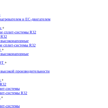
и
нагревателем и EC-двигателем
su
+
е сплит-системы R32
 R32
 высоконапорные
е сплит-системы R32
r
+
 высоконапорные
SOT
+
 высокой производительности
u
+
 R32
лит-системы
лит-системы R32
r
+
лит-системы