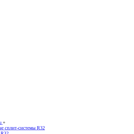
su
+
е сплит-системы R32
 R32