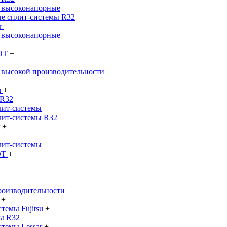
 высоконапорные
е сплит-системы R32
r
+
 высоконапорные
SOT
+
 высокой производительности
u
+
 R32
лит-системы
лит-системы R32
r
+
лит-системы
OT
+
роизводительности
ы
+
темы Fujitsu
+
ы R32
стемы Lessar
+